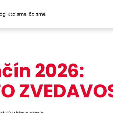
log
Kto sme, čo sme
čín 2026:
TO ZVEDAVO