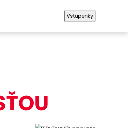
Vstupenky
SŤOU