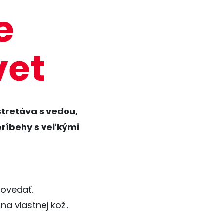
e
vet
 stretáva s vedou,
príbehy s veľkými
povedať.
a vlastnej koži.