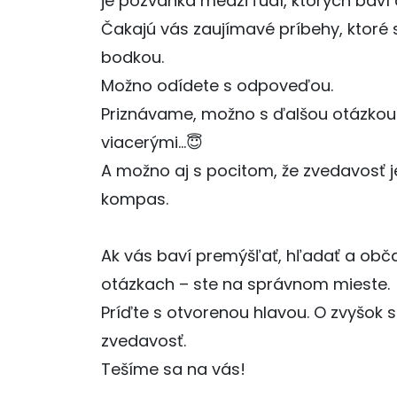
je pozvánka medzi ľudí, ktorých baví
Čakajú vás zaujímavé príbehy, ktoré 
bodkou.
Možno odídete s odpoveďou.
Priznávame, možno s ďalšou otázkou
viacerými…😇
A možno aj s pocitom, že zvedavosť 
kompas.
Ak vás baví premýšľať, hľadať a občas
otázkach – ste na správnom mieste.
Príďte s otvorenou hlavou. O zvyšok 
zvedavosť.
Tešíme sa na vás!