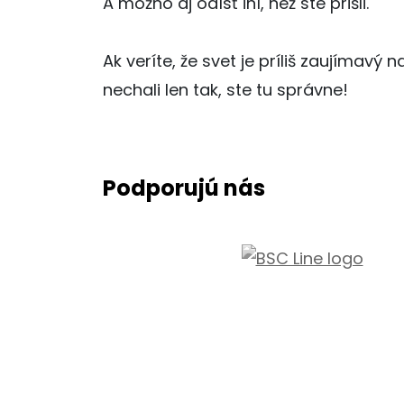
A možno aj odísť iní, než ste prišli.
Ak veríte, že svet je príliš zaujímavý 
nechali len tak, ste tu správne!
Podporujú nás