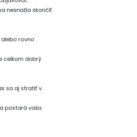
 objavovať.
sa nesnažia skončiť
 alebo rovno
je celkom dobrý
 sa aj stratiť v
sa postará vaša