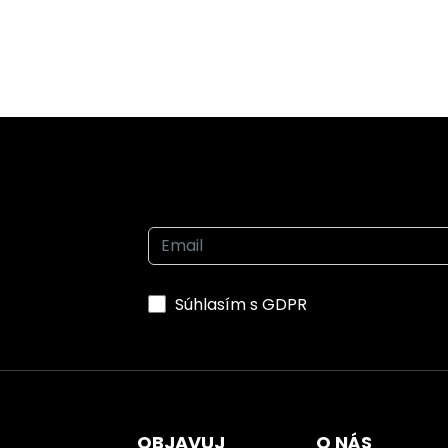
Pridaj sa k nám
Súhlasím s GDPR
OBJAVUJ
O NÁS