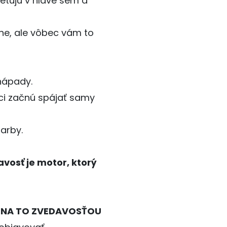
etujú v hlave sem a
e, ale vôbec vám to
 nápady.
ci začnú spájať samy
farby.
avosť je motor, ktorý
ÍNA TO ZVEDAVOSŤOU