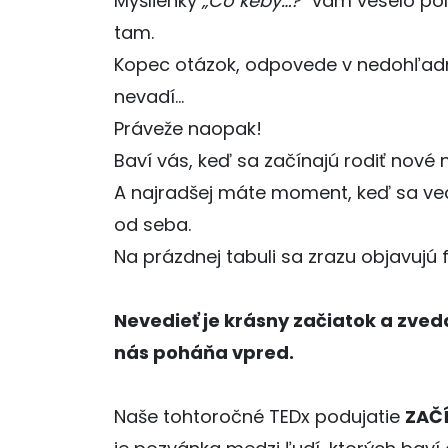
Myšlienky
„Čo keby…?“
vám veselo pol
tam.
Kopec otázok, odpovede v nedohľadn
nevadí…
Práveže naopak!
Baví vás, keď sa začínajú rodiť nové
A najradšej máte moment, keď sa ve
od seba.
Na prázdnej tabuli sa zrazu objavujú 
Nevedieť je krásny začiatok a zved
nás poháňa vpred.
Naše tohtoročné TEDx podujatie
ZAČ