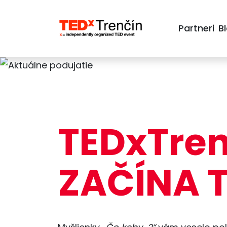
Partneri
B
TEDxTren
ZAČÍNA 